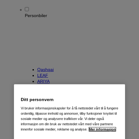
Personbiler
Qashqai
LEAF
ARIYA
X-Trail
Townstar Kombi
e-NV200 Evalia
Ditt personvern
Primastar/NV300 Kombi
Vi bruker informasjonskapsler for å få nettstedet vårt til å fungere
ordentlig, tilpasse innhold og annonser, tilby funksjoner knyttet til
sosiale medier og analysere trafikken vår. Vi deler også
informasjon om din bruk av nettstedet vårt med våre partnere
innenfor sosiale medier, reklame og analyse.
Mer informasjon