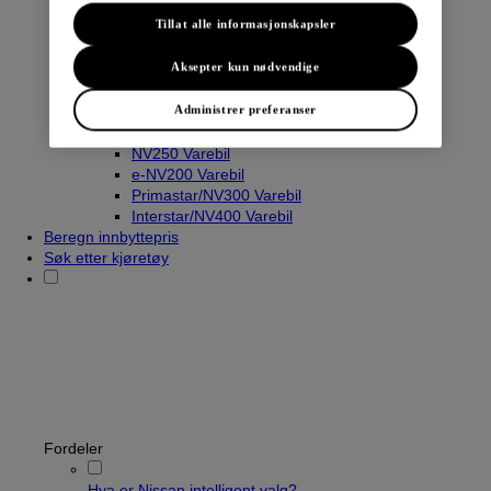
Tillat alle informasjonskapsler
Aksepter kun nødvendige
Varebiler
Navara
Administrer preferanser
Townstar Varebil
Townstar El-Varebil
NV250 Varebil
e-NV200 Varebil
Primastar/NV300 Varebil
Interstar/NV400 Varebil
Beregn innbyttepris
Søk etter kjøretøy
Fordeler
Hva er Nissan intelligent valg?